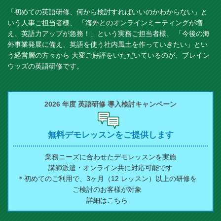
「初めての英語研修、何から検討すればいいのかわからない」と
いう人事ご担当者様、
「海外とのオンラインミーティングが増
え、英語力アップが急務！」という実務ご担当者様、
「今後の海
外事業発展に備え、英語を使う社内風土を作っていきたい」とい
う経営層の方々から
大変ご好評をいただいているのが、ブレイン
ウッズの英語研修です。
2026 年度
英語研修
導入検討キャンペーン
無料デモレッスンを
ご提供します
業務ニーズに合わせた
デモレッスンを実施
講師派遣・オンライン
共に対応可能です
＊初めてのご利用で、
3ヶ月（12 レッスン）以上の研修を
ご検討のお客様が対象
詳細はこちら