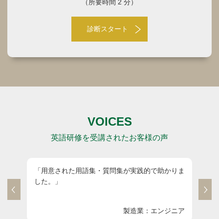
（所要時間 2 分）
診断スタート
VOICES
英語研修を受講されたお客様の声
助かりま
「話し方とアイコンタクトの重要性が分かり、英
語だけではなく日本語のプレゼンでも役に立つと
実感しました。」
ンジニア
IT 企業：研究者