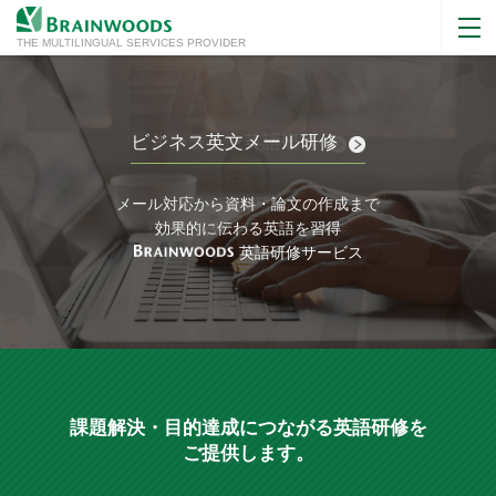
THE MULTILINGUAL SERVICES PROVIDER
対面会議・オンライン会議の英語研修
プレゼンテーションの英語研修
オーダーメイド英語研修
ビジネス英文メール研修
オーダーメイド英語研修
オンライン英語研修
法人向け英語研修
法人向け英語研修
英語が着実に身につく研修プログラム
メール対応から資料・論文の作成まで
英語が着実に身につく研修プログラム
対面やWeb会議で役立つフレーズや
スライドの準備から話し方まで対応
お客様の業種・職種に合わせて
お客様の業種・職種に合わせて
オンライン研修なら
運営スキル・ファシリテーションスキルを身につける
英語プレゼンへの苦手意識を克服
オンラインレッスンにも対応
複数拠点や在宅でも受講可能
オンラインレッスンにも対応
効果的に伝わる英語を習得
研修内容をカスタマイズ
研修内容をカスタマイズ
英語研修サービス
英語研修サービス
英語研修サービス
英語研修サービス
英語研修サービス
英語研修サービス
英語研修サービス
英語研修サービス
課題解決・
目的達成につながる
英語研修を
ご提供します。