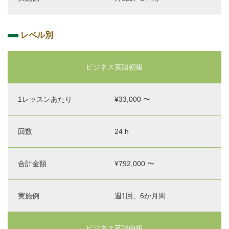
レベル別
レッ
ご利
ビジネス英語初級
実
合
実施
ス
用料
施
計
例
ン・
金
時
金
（頻
¥33,000 〜
プロ
1 レ
間
額
度・
グラ
ッス
期間
ム名
ンあ
な
24 h
たり
ど）
（60
分の
¥792,000 〜
場
合）
週1回、6か月間
ビジネス英語中級