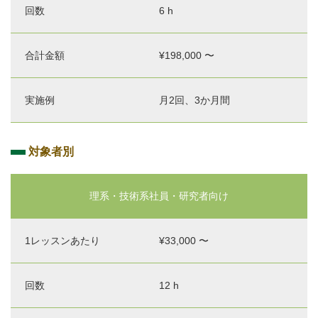
6 h
¥198,000 〜
月2回、3か月間
対象者別
レッ
ご利
理系・技術系社員・研究者向け
実
合
実施
ス
用料
施
計
例
ン・
金
時
金
（頻
¥33,000 〜
プロ
1 レ
間
額
度・
グラ
ッス
期間
ム名
ンあ
な
12 h
たり
ど）
（60