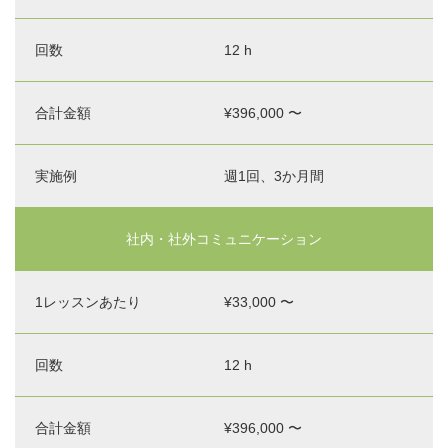
グラ
ッス
期間
ム名
ンあ
な
12 h
たり
ど）
（60
分の
¥396,000 〜
場
合）
週1回、3か月間
社内・社外コミュニケーション
¥33,000 〜
12 h
¥396,000 〜