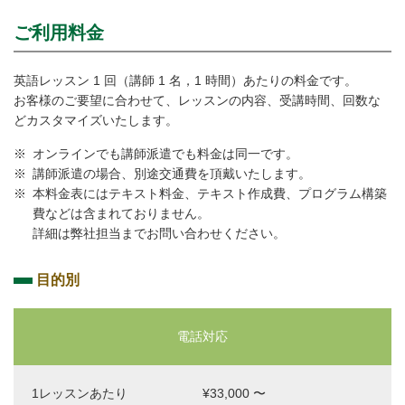
ご利用料金
英語レッスン 1 回（講師 1 名，1 時間）あたりの料金です。
お客様のご要望に合わせて、レッスンの内容、受講時間、回数な
どカスタマイズいたします。
オンラインでも講師派遣でも料金は同一です。
講師派遣の場合、別途交通費を頂戴いたします。
本料金表にはテキスト料金、テキスト作成費、プログラム構築
費などは含まれておりません。
詳細は弊社担当までお問い合わせください。
目的別
レッ
ご利
実
電話対応
合
実施
ス
用料
施
計
例
ン・
金
時
金
（頻
¥33,000 〜
プロ
1 レ
間
額
度・