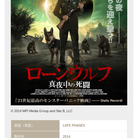
© 2014 MPI Media Group and Site B, LLC
原題（英題）
LATE PHASES
製作年
2014