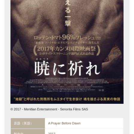
© 2017 - Meridian Entertainment - Senorita Films SAS
原題（英題）
A Prayer Before Dawn
製作年
2017