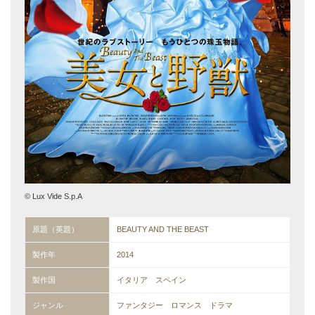
© Lux Vide S.p.A
原題（英題）
BEAUTY AND THE BEAST
製作年
2014
製作国
イタリア スペイン
ジャンル
ファンタジー ロマンス ドラマ