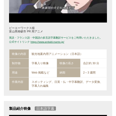
ピーエーワークス様
富山県南砺市 PR 用アニメ
英語・フランス語・中国語の多言語字幕翻訳サービスをご利用いただきました。
公式サイトリンク
https://www.anitabi-nanto.jp/
映像の内容
観光地案内用アニメーション（日本語）
制作物
字幕入り映像
映像の長さ
合計約 30 分
用途
Web 掲載など
納期
2～3 週間
作業内容
スポッティング、日英・仏・中字幕翻訳、データ変換、
字幕入れ編集
製品紹介映像
日本語字幕