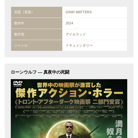
原題（英題）
GRAY MATTERS
製作年
2014
製作国
アイルランド
ジャンル
ドキュメンタリー
ローンウルフ — 真夜中の死闘