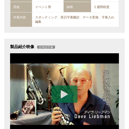
用途
イベント用
納期
2 週間程度
作業内容
スポッティング、英日字幕翻訳、データ変換、字幕入れ
編集
製品紹介映像
日本語字幕