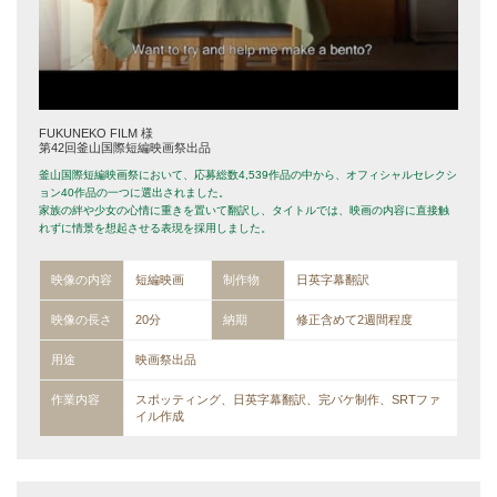
FUKUNEKO FILM 様
第42回釜山国際短編映画祭出品
釜山国際短編映画祭において、応募総数4,539作品の中から、オフィシャルセレクシ
ョン40作品の一つに選出されました。
家族の絆や少女の心情に重きを置いて翻訳し、タイトルでは、映画の内容に直接触
れずに情景を想起させる表現を採用しました。
映像の内容
短編映画
制作物
日英字幕翻訳
映像の長さ
20分
納期
修正含めて2週間程度
用途
映画祭出品
作業内容
スポッティング、日英字幕翻訳、完パケ制作、SRTファ
イル作成