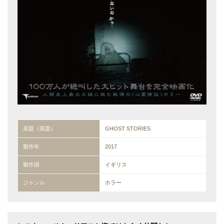
原題（英題）
GHOST STORIES
製作年
2017
製作国
イギリス
ジャンル
ホラー