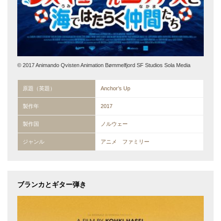
© 2017 Animando Qvisten Animation Bømmelfjord SF Studios Sola Media
原題（英題）
Anchor’s Up
製作年
2017
製作国
ノルウェー
ジャンル
アニメ ファミリー
ブランカとギター弾き