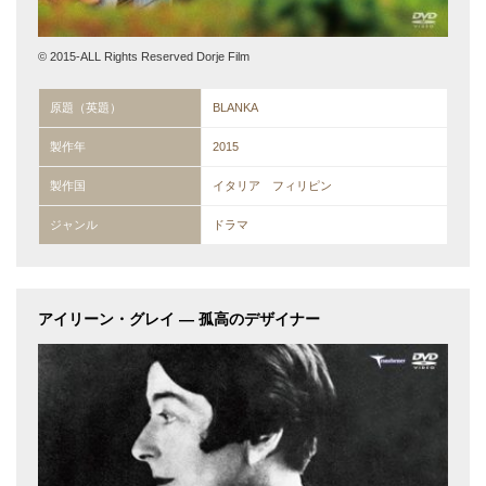
© 2015-ALL Rights Reserved Dorje Film
原題（英題）
BLANKA
製作年
2015
製作国
イタリア フィリピン
ジャンル
ドラマ
アイリーン・グレイ — 孤高のデザイナー