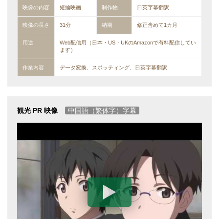
映像の内容
短編映画
制作物
日英字幕翻訳
映像の長さ
31分
納期
修正含めて1カ月
用途
Web配信用（日本・US・UKのAmazonで有料配信してい
ます）
作業内容
データ変換、スポッティング、日英字幕翻訳
観光 PR 映像
中国語（繁体字）字幕