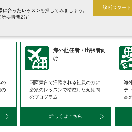
診断スタート
様に合ったレッスン
を
探してみましょう。
（所要時間2分）
海外赴任者・出張者向
け
への
国際舞台で活躍される社員の方に
海
職の
必須のレッスンで構成した短期間
テ
のプログラム
高
詳しくはこちら