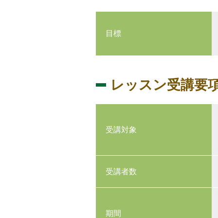
目標
レッスン受講要
受講対象
受講者数
期間