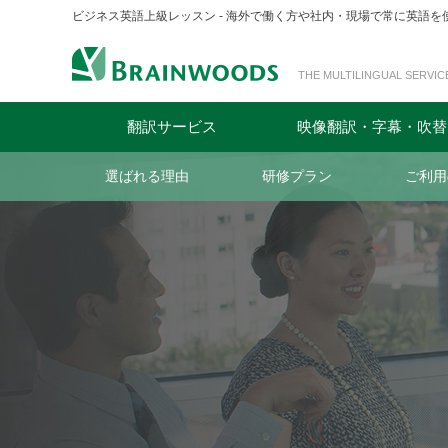
ビジネス英語上級レッスン - 海外で働く方や社内・現場で常に英語
THE MULTILINGUAL SERVIC
翻訳サービス
映像翻訳・字幕・吹替
選ばれる理由
研修プラン
ご利用