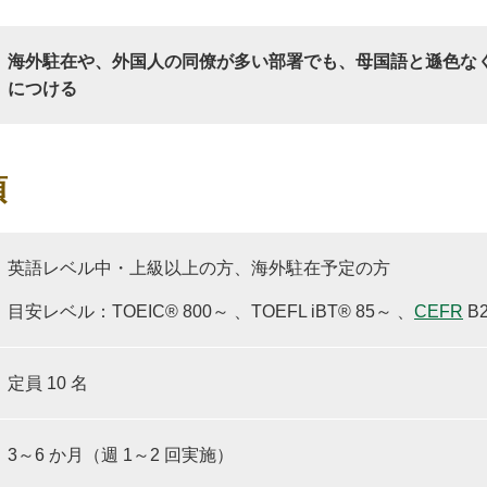
海外駐在や、外国人の同僚が多い部署でも、母国語と遜色な
につける
項
英語レベル中・上級以上の方、海外駐在予定の方
目安レベル：TOEIC® 800～ 、TOEFL iBT® 85～ 、
CEFR
B
定員 10 名
3～6 か月（週 1～2 回実施）