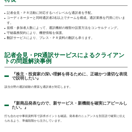
記者会見・ＰＲ活動に対応するハイレベルな通訳者を手配。
コーディネーターと同時通訳者2名以上でチームを構成。通訳業務を円滑に行いま
す。
規模・参加者人数によって、通訳機材の種類や設置方法をコンサルティング。
守秘義務契約により、機密情報を保護。
翻訳サービスにより、プレス・ＰＲ資料の翻訳も承ります。
記者会見・PR通訳サービスによるクライアン
トの問題解決事例
『株主・投資家の深い理解を得るために、正確かつ適切な表現
で説明したい』
該当分野の通訳経験の豊富な通訳者が対応します。
『新商品発表なので、新サービス・新機能を確実にアピールし
たい。』
打ち合わせや事前資料等で訴求ポイントを確認。発表者のニュアンスを別言語で確実に伝え
られるよう、準備段階から注力しています。