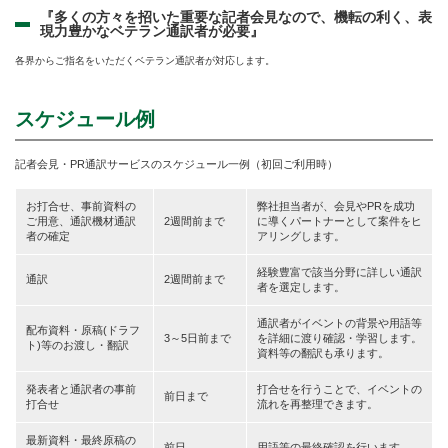
『多くの方々を招いた重要な記者会見なので、機転の利く、表
現力豊かなベテラン通訳者が必要』
各界からご指名をいただくベテラン通訳者が対応します。
スケジュール例
記者会見・PR通訳サービスのスケジュール一例（初回ご利用時）
お打合せ、事前資料の
弊社担当者が、会見やPRを成功
ご用意、通訳機材通訳
2週間前まで
に導くパートナーとして案件をヒ
者の確定
アリングします。
経験豊富で該当分野に詳しい通訳
通訳
2週間前まで
者を選定します。
通訳者がイベントの背景や用語等
配布資料・原稿(ドラフ
3～5日前まで
を詳細に渡り確認・学習します。
ト)等のお渡し・翻訳
資料等の翻訳も承ります。
発表者と通訳者の事前
打合せを行うことで、イベントの
前日まで
打合せ
流れを再整理できます。
最新資料・最終原稿の
前日
用語等の最終確認を行います。