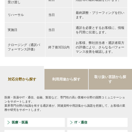
受け渡し
最終調整・ブリーフィングを行い
リハーサル
当日
ます。
通訳を必要とするお客様に、情報
実施日
当日
を円滑に伝達します。
お客様、弊社担当者・通訳者双方
クロージング（通訳パ
終了後3日以内
の評価により、さらなるパフォー
フォーマンス評価）
マンス改善を確認します。
取り扱い言語から探
対応分野から探す
利用用途から探す
す
医療・医薬やIT・通信、金融、製造など、専門性の高い業種や分野の国際コミュニケーショ
ンをサポートします。
業界専門分野の知識を有する通訳者が、関連資料や用語集から議題を把握して、お客様の業
務や研究をサポートします。
医療・医薬
IT・通信