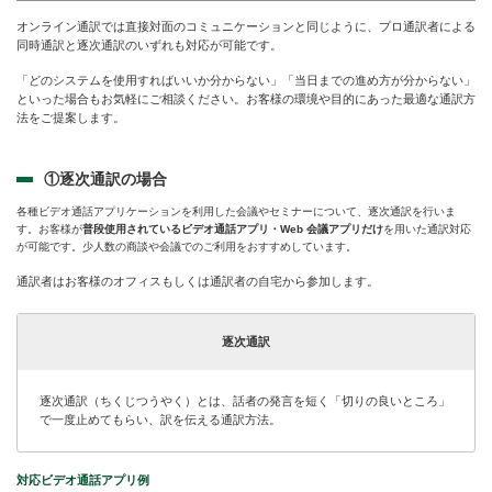
オンライン通訳では直接対面のコミュニケーションと同じように、プロ通訳者による
同時通訳と逐次通訳のいずれも対応が可能です。
「どのシステムを使用すればいいか分からない」「当日までの進め方が分からない」
といった場合もお気軽にご相談ください。お客様の環境や目的にあった最適な通訳方
法をご提案します。
①逐次通訳の場合
各種ビデオ通話アプリケーションを利用した会議やセミナーについて、逐次通訳を行いま
す。お客様が
普段使用されているビデオ通話アプリ・Web 会議アプリだけ
を用いた通訳対応
が可能です。少人数の商談や会議でのご利用をおすすめしています。
通訳者はお客様のオフィスもしくは通訳者の自宅から参加します。
逐次通訳
逐次通訳（ちくじつうやく）とは、話者の発言を短く「切りの良いところ」
で一度止めてもらい、訳を伝える通訳方法。
対応ビデオ通話アプリ例