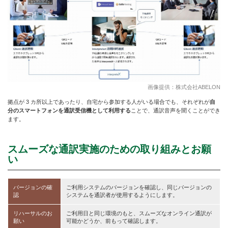
画像提供：株式会社ABELON
拠点が 3 カ所以上であったり、自宅から参加する人がいる場合でも、それぞれが
自
分のスマートフォンを通訳受信機として利用する
ことで、通訳音声を聞くことができ
ます。
スムーズな通訳実施のための取り組みとお願
い
バージョンの確
ご利用システムのバージョンを確認し、同じバージョンの
認
システムを通訳者が使用するようにします。
リハーサルのお
ご利用日と同じ環境のもと、スムーズなオンライン通訳が
願い
可能かどうか、前もって確認します。