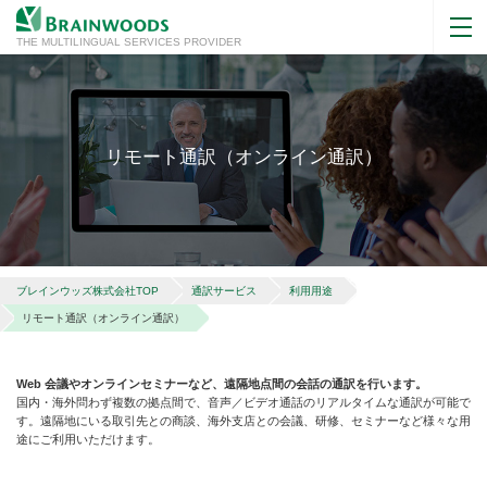
THE MULTILINGUAL SERVICES PROVIDER
リモート通訳（オンライン通訳）
ブレインウッズ株式会社TOP
通訳サービス
利用用途
リモート通訳（オンライン通訳）
Web 会議やオンラインセミナーなど、遠隔地点間の会話の通訳を行います。
国内・海外問わず複数の拠点間で、音声／ビデオ通話のリアルタイムな通訳が可能で
す。遠隔地にいる取引先との商談、海外支店との会議、研修、セミナーなど様々な用
途にご利用いただけます。