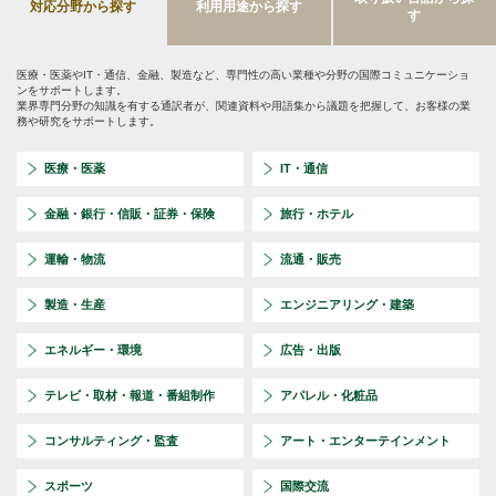
対応分野から探す
利用用途から探す
す
医療・医薬やIT・通信、金融、製造など、専門性の高い業種や分野の国際コミュニケーショ
ンをサポートします。
業界専門分野の知識を有する通訳者が、関連資料や用語集から議題を把握して、お客様の業
務や研究をサポートします。
医療・医薬
IT・通信
金融・銀行・信販・証券・保険
旅行・ホテル
運輸・物流
流通・販売
製造・生産
エンジニアリング・建築
エネルギー・環境
広告・出版
テレビ・取材・報道・番組制作
アパレル・化粧品
コンサルティング・監査
アート・エンターテインメント
スポーツ
国際交流