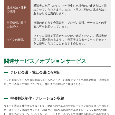
通訳者に指示したいことが発生した場合のご連絡方法を決
連絡方法・体制
めさせていただきます。また、トラブル時のご連絡方法も
の構築
あらかじめご案内します。
事前情報ご提供
当日の進め方や会議資料、プレゼン資料、データなどの事
のお願い
前共有をお願いしています。
マイクに故障や不具合がないかご確認ください。通訳者が
マイクの確認
正しく聞き取れるように、発言者はなるべくヘッドセット
をご使用いただくことをおすすめします。
関連サービス／オプションサービス
テレビ会議・電話会議にも対応
テレビ会議システムや電話会議システムのように、お客様オフィスで専用の機器・回線を利
用している場合の通訳についても、弊社までお気軽にご相談ください。
字幕翻訳制作・ナレーション収録
リモート通訳を補完する手段として、動画への字幕入れやナレーション制作を承っておりま
す。オンライン会議やウェビナーの音声とは異なる言語の字幕やナレーション音声を制作
し、貴社のオンラインイベントをサポートします。イベントで使用する動画が予め用意され