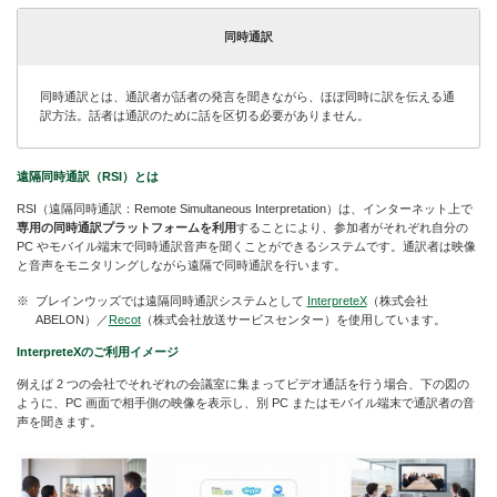
同時通訳
同時通訳とは、通訳者が話者の発言を聞きながら、ほぼ同時に訳を伝える通
訳方法。話者は通訳のために話を区切る必要がありません。
遠隔同時通訳（RSI）とは
RSI（遠隔同時通訳：Remote Simultaneous Interpretation）は、インターネット上で
専用の同時通訳プラットフォームを利用
することにより、参加者がそれぞれ自分の
PC やモバイル端末で同時通訳音声を聞くことができるシステムです。通訳者は映像
と音声をモニタリングしながら遠隔で同時通訳を行います。
ブレインウッズでは遠隔同時通訳システムとして
InterpreteX
（株式会社
ABELON）／
Recot
（株式会社放送サービスセンター）を使用しています。
InterpreteXのご利用イメージ
例えば 2 つの会社でそれぞれの会議室に集まってビデオ通話を行う場合、下の図の
ように、PC 画面で相手側の映像を表示し、別 PC またはモバイル端末で通訳者の音
声を聞きます。