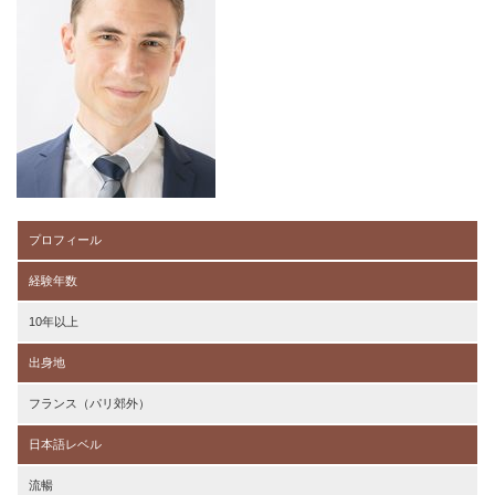
プロフィール
経験年数
10年以上
出身地
フランス（パリ郊外）
日本語レベル
流暢