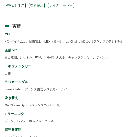
PV/ビジネス
吹き替え
ボイスオーバー
実績
CM
バンダイナムコ、日東電工、LEX（歌手）、La Chaine Météo（フランスのテレビ局）
企業 VP
富士電機、シャネル、IBM、ソルボンヌ大学、キャップジェミニ、ヴァンシ
ドキュメンタリー
山神
ラジオジングル
France Inter（フランス国営ラジオ局）、ルノー
吹き替え
Ma Chaine Sport（フランスのテレビ局）
e ラーニング
ブイグ、バンク・ポスタル、タレス
留守番電話
ジャパン・エクスペリエンス