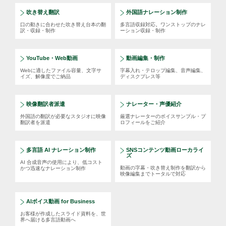
吹き替え翻訳
外国語ナレーション制作
口の動きに合わせた吹き替え台本の翻
多言語収録対応。ワンストップのナレ
訳・収録・制作
ーション収録・制作
YouTube・Web動画
動画編集・制作
Webに適したファイル容量、文字サ
字幕入れ・テロップ編集、音声編集、
イズ、解像度でご納品
ディスクプレス等
映像翻訳者派遣
ナレーター・声優紹介
外国語の翻訳が必要なスタジオに映像
厳選ナレーターのボイスサンプル・プ
翻訳者を派遣
ロフィールをご紹介
多言語 AI ナレーション制作
SNSコンテンツ動画ローカライ
ズ
AI 合成音声の使用により、低コスト
動画の字幕・吹き替え制作を翻訳から
かつ迅速なナレーション制作
映像編集までトータルで対応
AIボイス動画 for Business
お客様が作成したスライド資料を、世
界へ届ける多言語動画へ