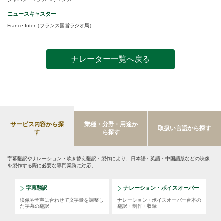
ニュースキャスター
France Inter（フランス国営ラジオ局）
ナレーター一覧へ戻る
サービス内容から探
業種・分野・用途か
取扱い言語から探す
す
ら探す
字幕翻訳やナレーション・吹き替え翻訳・製作により、⽇本語・英語・中国語版などの映像
を製作する際に必要な専⾨業務に対応。
字幕翻訳
ナレーション・ボイスオーバー
映像や音声に合わせて文字量を調整し
ナレーション・ボイスオーバー台本の
た字幕の翻訳
翻訳・制作・収録