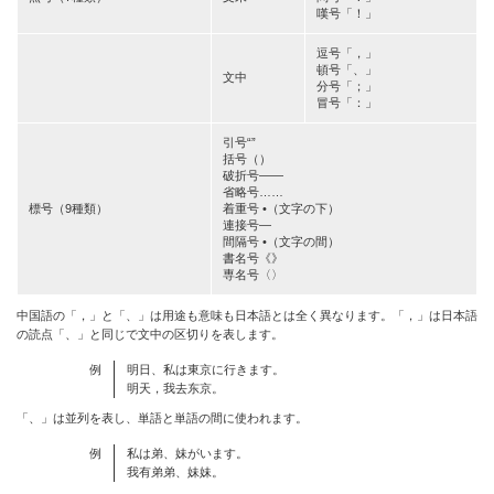
嘆号「！」
逗号「，」
頓号「、」
文中
分号「；」
冒号「：」
引号“”
括号（）
破折号——
省略号……
標号（9種類）
着重号 •（文字の下）
連接号—
間隔号 •（文字の間）
書名号《》
専名号〈〉
中国語の「，」と「、」は用途も意味も日本語とは全く異なります。「，」は日本語
の読点「、」と同じで文中の区切りを表します。
例
明日、私は東京に行きます。
明天，我去东京。
「、」は並列を表し、単語と単語の間に使われます。
例
私は弟、妹がいます。
我有弟弟、妹妹。