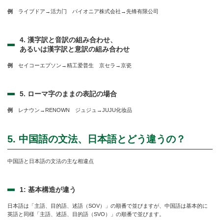
例
ライブドア→活力门 パイオニア株式会社→先锋有限公司
4. 漢字訳と音訳の組み合わせ、
あるいは漢字訳と意訳の組み合わせ
例
セイコーエプソン→精工爱普生 京セラ→京瓷
5. ローマ字のままの表記の場合
例
レナウン→RENOWN ジュジュ→JUJU化妆品
5. 中国語の文法、日本語とどう違うの？
中国語と日本語の文法の主な相違点
1: 基本構造が違う
日本語は「主語、目的語、述語（SOV）」の順番で並びますが、中国語は基本的に
英語と同様「主語、述語、目的語（SVO）」の順番で並びます。