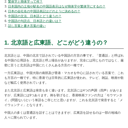
繁体字と簡体字って何？
日本国内の土地や駅名の中国語表示はなぜ簡体字や繁体字にするの？
日本の会社名の中国語表記はどのように決めるの？
中国語の文法、日本語とどう違うの？
中国語の句読点、日本語との違いは？
話し言葉と書き言葉の違い
1. 北京語と広東語、どこがどう違うの？
北京語とは、中国の北京で話されている中国語の方言の事です。「普通話」と呼ばれ
る中国の公用語を、北京語と呼ぶ場合がありますが、完全には同じものではなく、厳
密に言うと北京語は中国にたくさんある方言の一種です。
一方広東語は、中国大陸の南部及び香港・マカオを中心に話されている言葉で、これ
も方言の一種です。特に香港では日常的に広東語が使われ、テレビ、雑誌、映画や歌
など幅広く使用されています。
また北京語と広東語は発音も全く違います。北京語には4つの声調（四声）がありま
すが、広東語には9つあります。例を挙げると、香港映画ファンの方は「モウマンタ
イ」(問題ない)という単語をご存じだと思いますが、これを北京語で発音すると「メ
イウェンティ」となります。
中国人の多くは普通話を話すことはできますが、広東語を話せるのは一部の地域の
人々に限られています。