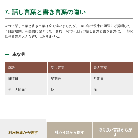
7. 話し言葉と書き言葉の違い
かつて話し言葉と書き言葉は全く違いましたが、1910年代後半に胡適らが提唱した
「白話運動」を契機に徐々に統一され、現代中国語の話し言葉と書き言葉は、一部の
単語を除き大きな違いはありません。
主な例
単語
話し言葉
書き言葉
日曜日
星期天
星期日
元（人民元）
块
元
取り扱い言語から探
利用用途から探す
対応分野から探す
す