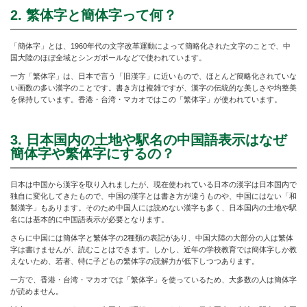
2. 繁体字と簡体字って何？
「簡体字」とは、1960年代の文字改革運動によって簡略化された文字のことで、中
国大陸のほぼ全域とシンガポールなどで使われています。
一方「繁体字」は、日本で言う「旧漢字」に近いもので、ほとんど簡略化されていな
い画数の多い漢字のことです。書き方は複雑ですが、漢字の伝統的な美しさや均整美
を保持しています。香港・台湾・マカオではこの「繁体字」が使われています。
3. 日本国内の土地や駅名の中国語表示はなぜ
簡体字や繁体字にするの？
日本は中国から漢字を取り入れましたが、現在使われている日本の漢字は日本国内で
独自に変化してきたもので、中国の漢字とは書き方が違うものや、中国にはない「和
製漢字」もあります。そのため中国人には読めない漢字も多く、日本国内の土地や駅
名には基本的に中国語表示が必要となります。
さらに中国には簡体字と繁体字の2種類の表記があり、中国大陸の大部分の人は繁体
字は書けませんが、読むことはできます。しかし、近年の学校教育では簡体字しか教
えないため、若者、特に子どもの繁体字の読解力が低下しつつあります。
一方で、香港・台湾・マカオでは「繁体字」を使っているため、大多数の人は簡体字
が読めません。