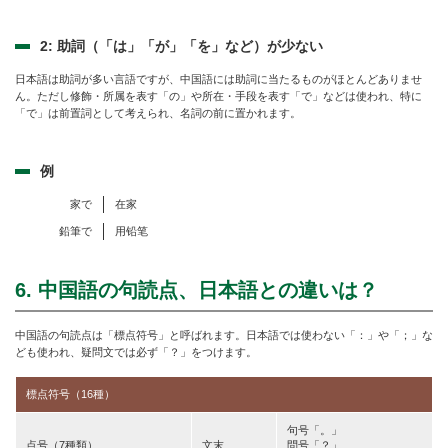
2: 助詞（「は」「が」「を」など）が少ない
日本語は助詞が多い言語ですが、中国語には助詞に当たるものがほとんどありませ
ん。ただし修飾・所属を表す「の」や所在・手段を表す「で」などは使われ、特に
「で」は前置詞として考えられ、名詞の前に置かれます。
例
家で
在家
鉛筆で
用铅笔
6. 中国語の句読点、日本語との違いは？
中国語の句読点は「標点符号」と呼ばれます。日本語では使わない「：」や「；」な
ども使われ、疑問文では必ず「？」をつけます。
標点符号（16種）
句号「。」
点号（7種類）
文末
問号「？」