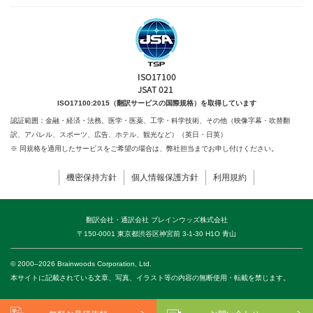
ISO17100:2015（翻訳サービスの国際規格）を取得しています
認証範囲：金融・経済・法務、医学・医薬、工学・科学技術、
その他（映像字幕・吹替翻
訳、アパレル、スポーツ、広告、ホテル、観光など）（英日・日英）
※ 同規格を適用したサービスをご希望の場合は、弊社担当までお申し付けください。
機密保持方針
個人情報保護方針
利用規約
翻訳会社・通訳会社 ブレインウッズ株式会社
〒150-0001 東京都渋谷区神宮前 3-1-30 H1O 青山
© 2000–2026 Brainwoods Corporation, Ltd.
本サイトに記載されている文章、写真、イラスト等の内容の無断使用・転載を禁じます。