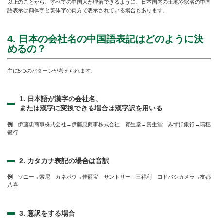
以上のことから、すべての中国人が理解できるように、日本国内の土地や駅名の中国
語表示は簡体字と繁体字の両方で表示されている場合もあります。
4. 日本の会社名の中国語表記はどのように決
めるの？
主に5つのパターンが考えられます。
1. 日本語が漢字の会社名、
または漢字に変換できる場合は漢字訳を用いる
例
伊藤忠商事株式会社→伊藤忠商事株式会社 資生堂→资生堂 みずほ銀行→瑞穗
银行
2. カタカナ表記の場合は音訳
例
ソニー→索尼 カネボウ→佳丽宝 サントリー→三得利 ヨドバシカメラ→友都
八喜
3. 意訳をする場合