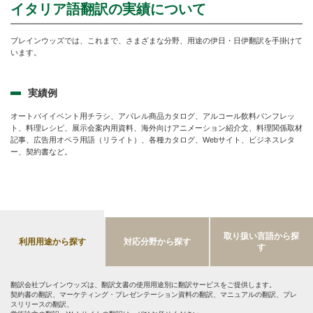
イタリア語翻訳の実績について
ブレインウッズでは、これまで、さまざまな分野、用途の伊日・日伊翻訳を手掛けて
います。
実績例
オートバイイベント用チラシ、アパレル商品カタログ、アルコール飲料パンフレッ
ト、料理レシピ、展示会案内用資料、海外向けアニメーション紹介文、料理関係取材
記事、広告用オペラ用語（リライト）、各種カタログ、Webサイト、ビジネスレタ
ー、契約書など。
取り扱い言語から探
利用用途から探す
対応分野から探す
す
翻訳会社ブレインウッズは、翻訳文書の使用用途別に翻訳サービスをご提供します。
契約書の翻訳、マーケティング・プレゼンテーション資料の翻訳、マニュアルの翻訳、プレ
スリリースの翻訳、