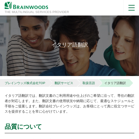
THE MULTILINGUAL SERVICES PROVIDER
イタリア語翻訳
ブレインウッズ株式会社TOP
翻訳サービス
取扱言語
イタリア語翻訳
イタリア語翻訳では、翻訳文書のご利用用途や仕上げのご希望に沿って、専任の翻訳
者が対応します。また、翻訳文書の使用状況や納期に応じて、最適なスケジュールと
手順をご提案します。翻訳会社ブレインウッズは、お客様にとって真に役立つサービ
スを提供することを常に心がけています。
品質について