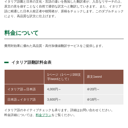
イタリア語圏と日本の文化・言語の違いを熟知した翻訳者が、入念なリサーチの上、
原文の意を崩すことなく自然で適切な訳文へと翻訳していきます。 また、イタリア
語に精通した日本人校正者や校閲者が、原稿をチェックします。このダブルチェック
により、高品質な訳文に仕上げます。
料金について
費用対効果に優れた高品質・高付加価値翻訳サービスをご提供します。
イタリア語翻訳料金表
1ページ（1ページ200文
原文1word
字/wordとして）
イタリア語→日本語
4,000円～
＠20円～
日本語→イタリア語
3,600円～
＠18円～
イタリア語のネイティブチェックも承ります。詳細はお問い合わせください。
料金詳細については、
料金プラン
をご覧ください。